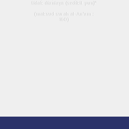
tidak dianiaya (sedikit pun)"
(maksud surah al-An'am :
160)