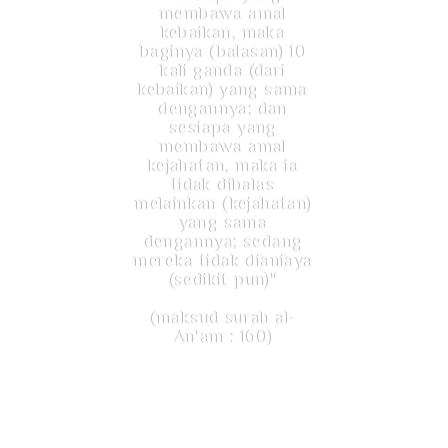
membawa amal
kebaikan, maka
baginya (balasan) 10
kali ganda (dari
kebaikan) yang sama
dengannya; dan
sesiapa yang
membawa amal
kejahatan, maka ia
tidak dibalas
melainkan (kejahatan)
yang sama
dengannya; sedang
mereka tidak dianiaya
(sedikit pun)"
(maksud surah al-
An'am : 160)