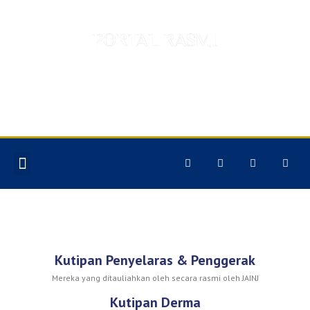
PORTAL RASMI
TABUNG PEMBANGUNAN
MASJID DAN AMAL
JARIAH JOHOR
Kutipan Penyelaras & Penggerak
Mereka yang ditauliahkan oleh secara rasmi oleh JAINJ
Kutipan Derma